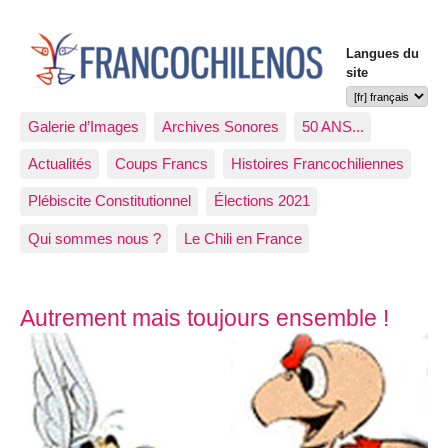
Langues du
site
Galerie d’Images
Archives Sonores
50 ANS...
Actualités
Coups Francs
Histoires Francochiliennes
Plébiscite Constitutionnel
Élections 2021
Qui sommes nous ?
Le Chili en France
Articles les plus récents
Autrement mais toujours ensemble !