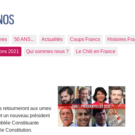
res
50 ANS...
Actualités
Coups Francs
Histoires Fr
ions 2021
Qui sommes nous ?
Le Chili en France
 retourneront aux urnes
et un nouveau président
mblée Constituante
le Constitution.