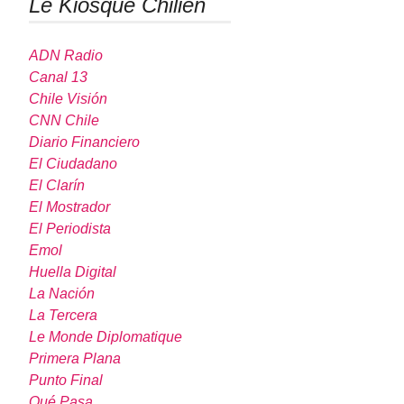
Le Kiosque Chilien
ADN Radio
Canal 13
Chile Visión
CNN Chile
Diario Financiero
El Ciudadano
El Clarín
El Mostrador
El Periodista
Emol
Huella Digital
La Nación
La Tercera
Le Monde Diplomatique
Primera Plana
Punto Final
Qué Pasa