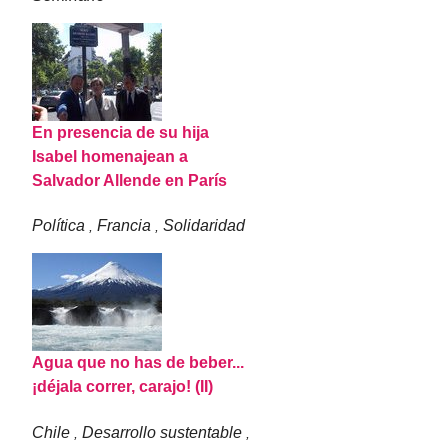
En presencia de su hija
Isabel homenajean a
Salvador Allende en París
Política
Francia
Solidaridad
,
,
Agua que no has de beber...
¡déjala correr, carajo! (II)
Chile
Desarrollo sustentable
,
,