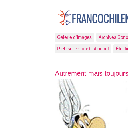
Galerie d’Images
Archives Sono
Plébiscite Constitutionnel
Élect
Articles les plus récents
Autrement mais toujour