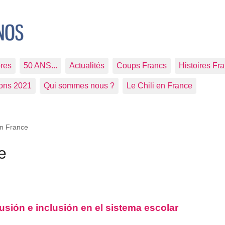
res
50 ANS...
Actualités
Coups Francs
Histoires Fr
ions 2021
Qui sommes nous ?
Le Chili en France
en France
e
sión e inclusión en el sistema escolar