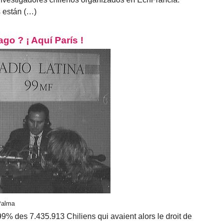
s están (…)
ago ? ¡ Aquí París !
 Palma
99% des 7.435.913 Chiliens qui avaient alors le droit de