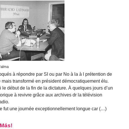
 Palma
voqués à répondre par SI ou par No à la à l prétention de
 mais transformé en président démocratiquement élu.
 le début de la fin de la dictature. À quelques jours d’un
orique à revivre grâce aux archives dr la télévision
adio.
 ce fut une journée exceptionnellement longue car (…)
 Más!