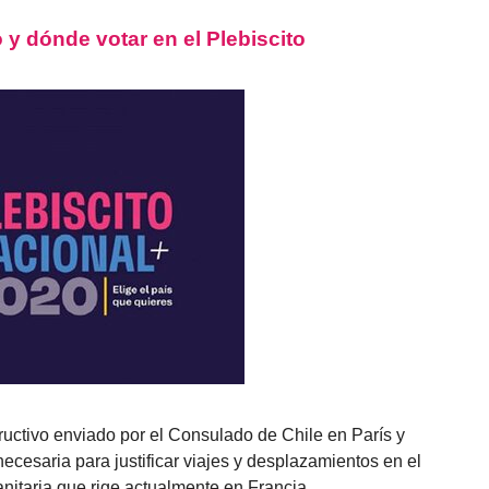
y dónde votar en el Plebiscito
tructivo enviado por el Consulado de Chile en París y
ecesaria para justificar viajes y desplazamientos en el
itaria que rige actualmente en Francia.