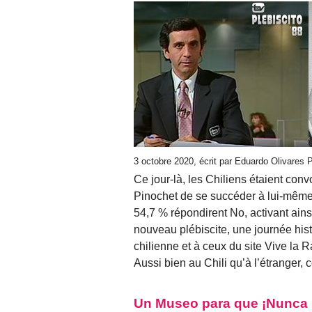
3 octobre 2020, écrit par Eduardo Olivares
Ce jour-là, les Chiliens étaient con
Pinochet de se succéder à lui-même
54,7 % répondirent No, activant ainsi
nouveau plébiscite, une journée hist
chilienne et à ceux du site Vive la R
Aussi bien au Chili qu’à l’étranger,
Un Museo para que ¡Nunca