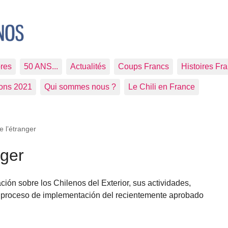
res
50 ANS...
Actualités
Coups Francs
Histoires Fr
ions 2021
Qui sommes nous ?
Le Chili en France
e l’étranger
nger
ión sobre los Chilenos del Exterior, sus actividades,
al proceso de implementación del recientemente aprobado