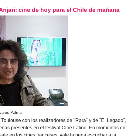
njari: cine de hoy para el Chile de mañana
ivares Palma
oulouse con los realizadores de "Rara" y de "El Legado",
enas presentes en el festival Cine Latino. En momentos en
ale en los cines franceses, vale la pena escuchar a la