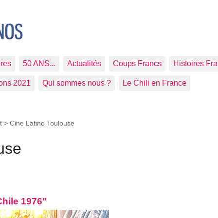
res
50 ANS...
Actualités
Coups Francs
Histoires Fr
ions 2021
Qui sommes nous ?
Le Chili en France
t >
Cine Latino Toulouse
use
Chile 1976"