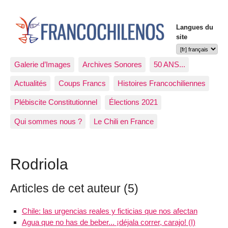
Langues du
site
Galerie d’Images
Archives Sonores
50 ANS...
Actualités
Coups Francs
Histoires Francochiliennes
Plébiscite Constitutionnel
Élections 2021
Qui sommes nous ?
Le Chili en France
Rodriola
Articles de cet auteur (5)
Chile: las urgencias reales y ficticias que nos afectan
Agua que no has de beber... ¡déjala correr, carajo! (I)