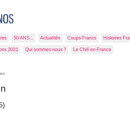
res
50 ANS...
Actualités
Coups Francs
Histoires Fr
ions 2021
Qui sommes nous ?
Le Chili en France
ien
en
5)