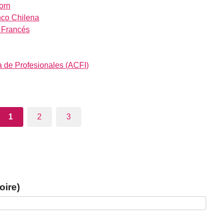
orn
nco Chilena
 Francés
 de Profesionales (ACFI)
1
2
3
oire)