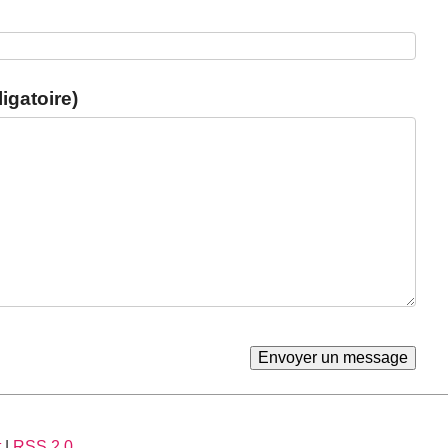
igatoire)
t
|
RSS 2.0