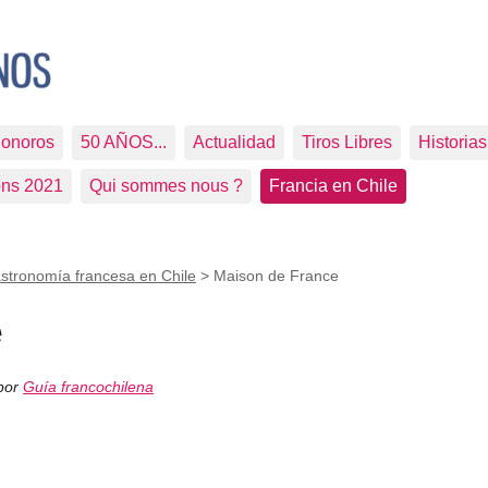
Sonoros
50 AÑOS...
Actualidad
Tiros Libres
Historia
ons 2021
Qui sommes nous ?
Francia en Chile
stronomía francesa en Chile
>
Maison de France
e
 por
Guía francochilena