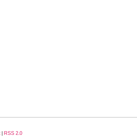
t
|
RSS 2.0