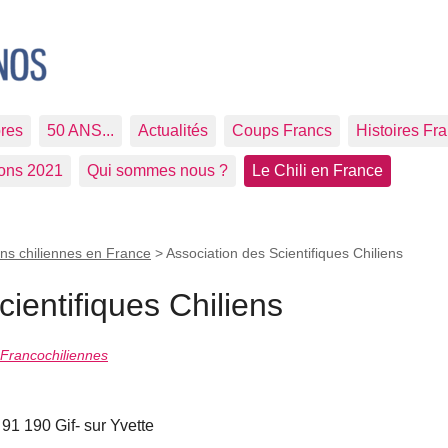
res
50 ANS...
Actualités
Coups Francs
Histoires Fr
ions 2021
Qui sommes nous ?
Le Chili en France
ons chiliennes en France
>
Association des Scientifiques Chiliens
ientifiques Chiliens
 Francochiliennes
91 190 Gif- sur Yvette