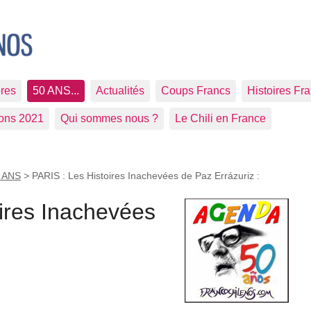
res
50 ANS...
Actualités
Coups Francs
Histoires Fr
ions 2021
Qui sommes nous ?
Le Chili en France
 ANS
>
PARIS : Les Histoires Inachevées de Paz Errázuriz :
ires Inachevées