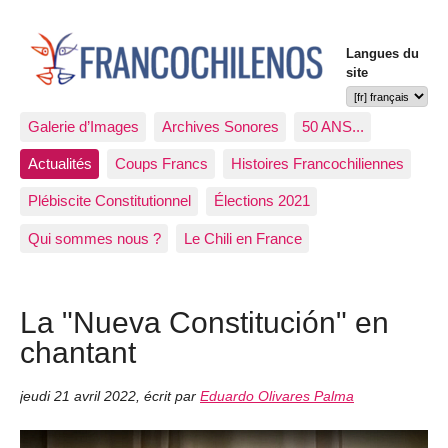
Langues du
site
Galerie d’Images
Archives Sonores
50 ANS...
Actualités
Coups Francs
Histoires Francochiliennes
Plébiscite Constitutionnel
Élections 2021
Qui sommes nous ?
Le Chili en France
La "Nueva Constitución" en
chantant
jeudi 21 avril 2022
,
écrit par
Eduardo Olivares Palma