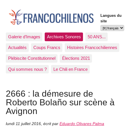
Langues du
site
Galerie d’Images
Archives Sonores
50 ANS...
Actualités
Coups Francs
Histoires Francochiliennes
Plébiscite Constitutionnel
Élections 2021
Qui sommes nous ?
Le Chili en France
2666 : la démesure de
Roberto Bolaño sur scène à
Avignon
lundi 11 juillet 2016
,
écrit par
Eduardo Olivares Palma