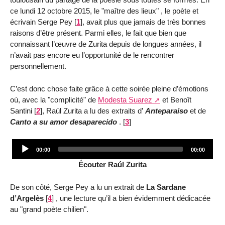
ce lundi 12 octobre 2015, le "maître des lieux" , le poète et
écrivain Serge Pey
[
1
]
, avait plus que jamais de très bonnes
raisons d’être présent. Parmi elles, le fait que bien que
connaissant l’œuvre de Zurita depuis de longues années, il
n’avait pas encore eu l’opportunité de le rencontrer
personnellement.
C’est donc chose faite grâce à cette soirée pleine d’émotions
où, avec la "complicité" de
Modesta Suarez
et Benoît
Santini
[
2
]
, Raúl Zurita a lu des extraits d’
Anteparaiso
et de
Canto a su amor desaparecido
.
[
3
]
Audio
00:00
00:00
Player
Écouter Raúl Zurita
De son côté, Serge Pey a lu un extrait de
La Sardane
d’Argelès
[
4
]
, une lecture qu’il a bien évidemment dédicacée
au "grand poète chilien".