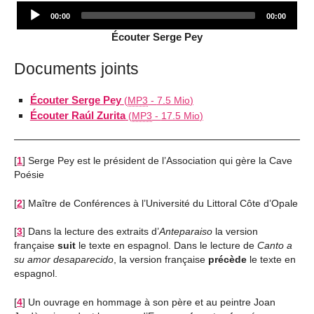
Audio
00:00
00:00
Player
Écouter Serge Pey
Documents joints
Écouter Serge Pey
(
MP3
-
7.5 Mio
)
Écouter Raúl Zurita
(
MP3
-
17.5 Mio
)
[
1
]
Serge Pey est le président de l’Association qui gère la Cave
Poésie
[
2
]
Maître de Conférences à l’Université du Littoral Côte d’Opale
[
3
]
Dans la lecture des extraits d’
Anteparaiso
la version
française
suit
le texte en espagnol. Dans le lecture de
Canto a
su amor desaparecido
, la version française
précède
le texte en
espagnol.
[
4
]
Un ouvrage en hommage à son père et au peintre Joan