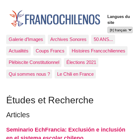
Langues du
site
Galerie d’Images
Archives Sonores
50 ANS...
Actualités
Coups Francs
Histoires Francochiliennes
Plébiscite Constitutionnel
Élections 2021
Qui sommes nous ?
Le Chili en France
Études et Recherche
Articles
Seminario EchFrancia: Exclusión e inclusión
en el sistema escolar chileno