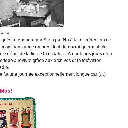
 Palma
voqués à répondre par SI ou par No à la à l prétention de
 mais transformé en président démocratiquement élu.
 le début de la fin de la dictature. À quelques jours d’un
orique à revivre grâce aux archives dr la télévision
adio.
 ce fut une journée exceptionnellement longue car (…)
 Más!