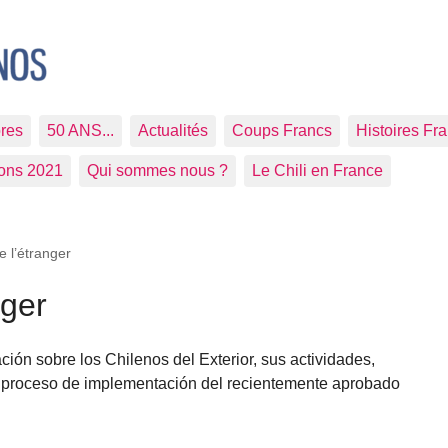
res
50 ANS...
Actualités
Coups Francs
Histoires Fr
ions 2021
Qui sommes nous ?
Le Chili en France
e l’étranger
nger
ión sobre los Chilenos del Exterior, sus actividades,
al proceso de implementación del recientemente aprobado