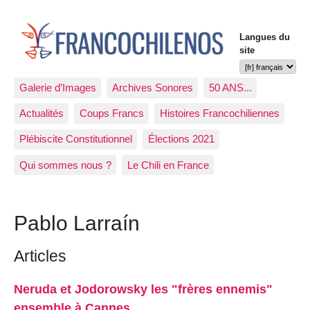
Langues du
site
Galerie d’Images
Archives Sonores
50 ANS...
Actualités
Coups Francs
Histoires Francochiliennes
Plébiscite Constitutionnel
Élections 2021
Qui sommes nous ?
Le Chili en France
Pablo Larraín
Articles
Neruda et Jodorowsky les "frères ennemis"
ensemble à Cannes