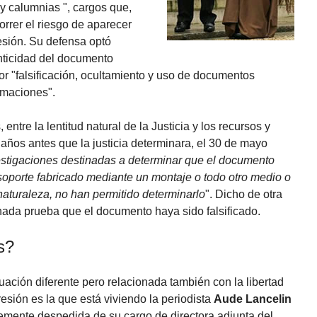
 y calumnias ", cargos que,
orrer el riesgo de aparecer
resión. Su defensa optó
nticidad del documento
or "falsificación, ocultamiento y uso de documentos
ormaciones".
ntre la lentitud natural de la Justicia y los recursos y
 años antes que la justicia determinara, el 30 de mayo
vestigaciones destinadas a determinar que el documento
 soporte fabricado mediante un montaje o todo otro medio o
 naturaleza, no han permitido determinarlo
". Dicho de otra
 nada prueba que el documento haya sido falsificado.
s?
uación diferente pero relacionada también con la libertad
esión es la que está viviendo la periodista
Aude Lancelin
emente despedida de su cargo de directora adjunta del