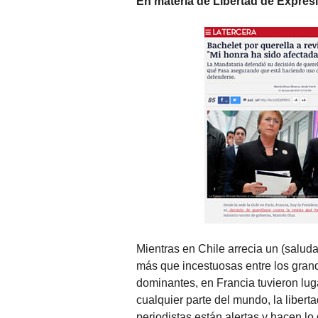
En materia de Libertad de Expres
Mientras en Chile arrecia un (saluda
más que incestuosas entre los gra
dominantes, en Francia tuvieron lu
cualquier parte del mundo, la libert
periodistas están alertas y hacen lo