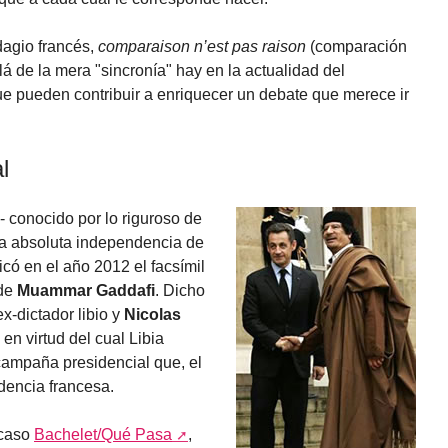
dagio francés,
comparaison n’est pas raison
(comparación
á de la mera "sincronía" hay en la actualidad del
e pueden contribuir a enriquecer un debate que merece ir
l
- conocido por lo riguroso de
 la absoluta independencia de
icó en el año 2012 el facsímil
 de
Muammar Gaddafi
. Dicho
x-dictador libio y
Nicolas
n virtud del cual Libia
 campaña presidencial que, el
idencia francesa.
 caso
Bachelet/Qué Pasa
,