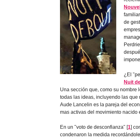
Nouvel
famili
de gest
empresa
manager
Perdrie
después
impone 
¿El "p
Nuit d
Una sección que, como su nombre lo
todas las ideas, incluyendo las que 
Aude Lancelin es la pareja del eco
mas activas del movimiento nacido 
En un "voto de desconfianza"
[
1
]
con
condenaron la medida recordándole 