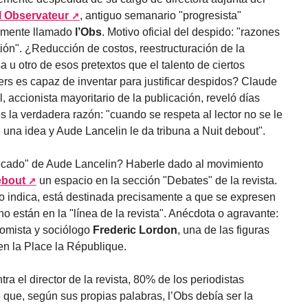
 Observateur
, antiguo semanario "progresista"
armente llamado
l’Obs
. Motivo oficial del despido: "razones
ión". ¿Reducción de costos, reestructuración de la
 u otro de esos pretextos que el talento de ciertos
s es capaz de inventar para justificar despidos? Claude
l, accionista mayoritario de la publicación, reveló días
 la verdadera razón: "cuando se respeta al lector no se le
una idea y Aude Lancelin le da tribuna a Nuit debout".
ecado" de Aude Lancelin? Haberle dado al movimiento
ebout
un espacio en la sección "Debates" de la revista.
 indica, está destinada precisamente a que se expresen
no están en la "línea de la revista". Anécdota o agravante:
nomista y sociólogo
Frederic Lordon
, una de las figuras
en la Place la République.
tra el director de la revista, 80% de los periodistas
que, según sus propias palabras, l’Obs debía ser la