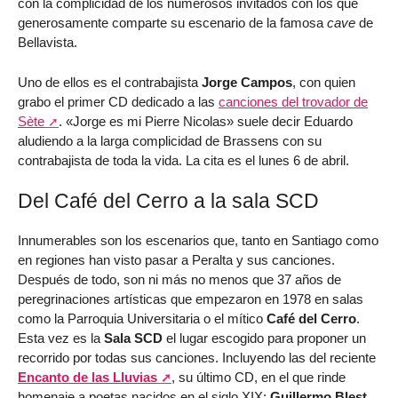
con la complicidad de los numerosos invitados con los que
generosamente comparte su escenario de la famosa
cave
de
Bellavista.
Uno de ellos es el contrabajista
Jorge Campos
, con quien
grabo el primer CD dedicado a las
canciones del trovador de
Sète
. «Jorge es mi Pierre Nicolas» suele decir Eduardo
aludiendo a la larga complicidad de Brassens con su
contrabajista de toda la vida. La cita es el lunes 6 de abril.
Del Café del Cerro a la sala SCD
Innumerables son los escenarios que, tanto en Santiago como
en regiones han visto pasar a Peralta y sus canciones.
Después de todo, son ni más no menos que 37 años de
peregrinaciones artísticas que empezaron en 1978 en salas
como la Parroquia Universitaria o el mítico
Café del Cerro
.
Esta vez es la
Sala SCD
el lugar escogido para proponer un
recorrido por todas sus canciones. Incluyendo las del reciente
Encanto de las Lluvias
, su último CD, en el que rinde
homenaje a poetas nacidos en el siglo XIX:
Guillermo Blest